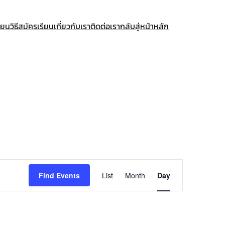
ียน
วิธีสมัครเรียน
เกี่ยวกับเรา
ติดต่อเรา
กลับสู่หน้าหลัก
Event
Find Events
List
Month
Day
Views
Navigation