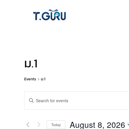
ม.1
Events
ม.1
Events
Enter
Keyword.
Search
Search
for
and
August 8, 2026
Today
Events