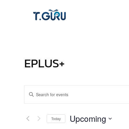
EPLUS+
Events
Enter
Keyword.
Search
Search
for
and
Upcoming
Today
Events
by
Select