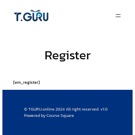
ข้าม
ไป
ยัง
เนื้อหา
Register
[em_register]
© TGURU.online 2024 All right reserved. v1.0
Powered by Course Square