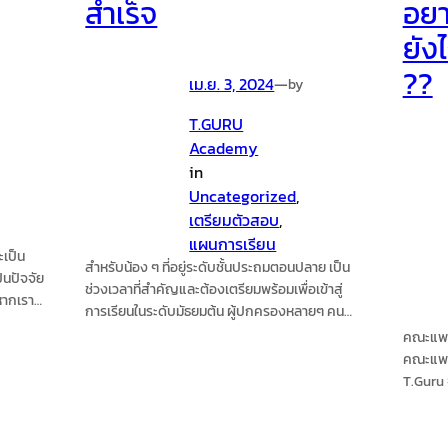
สำเร็จ
อยา
ยัง
??
เม.ย. 3, 2024
—
by
T.GURU
Academy
in
Uncategorized
, 
เตรียมตัวสอบ
, 
แผนการเรียน
ะเป็น
สำหรับน้อง ๆ ที่อยู่ระดับชั้นประถมตอนปลาย เป็น
็นปัจจัย
ช่วงเวลาที่สำคัญและต้องเตรียมพร้อมเพื่อเข้าสู่
หากเรา
การเรียนในระดับมัธยมต้น ผู้ปกครองหลายๆ คน
นเอง
ต้องเตรียมความพร้อมให้เด็ก ๆ เพื่อส่งลูกเข้าใน
คณะแพทย
ร็จได้
โรงเรียนที่คาดหวัง แอดมีวิธีมาแนะนำการเตรียมตัว
คณะแพทย
 และ
สำหรับผู้ปกครองเพื่อส่งลูกเข้า ม.1 ได้สำเร็จมา
T.Guru 
ง
ฝากกัน
เป็นหมอ