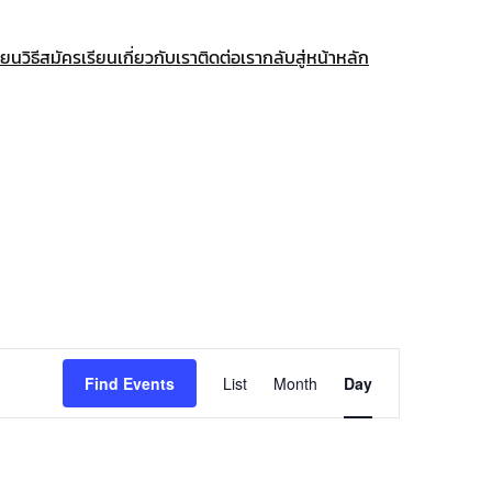
ียน
วิธีสมัครเรียน
เกี่ยวกับเรา
ติดต่อเรา
กลับสู่หน้าหลัก
Event
Find Events
List
Month
Day
Views
Navigation