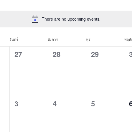
There are no upcoming events.
ndar
จันทร์
อังคาร
พุธ
พฤหั
0
0
0
27
28
29
events,
events,
events,
s
0
0
0
3
4
5
events,
events,
events,