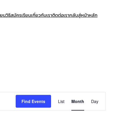
ียน
วิธีสมัครเรียน
เกี่ยวกับเรา
ติดต่อเรา
กลับสู่หน้าหลัก
Event
Find Events
List
Month
Day
Views
Navigation