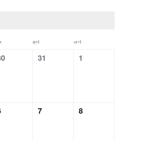
ส
ศุกร์
เสาร์
0
0
0
30
31
1
events,
events,
events,
0
0
0
6
7
8
events,
events,
events,