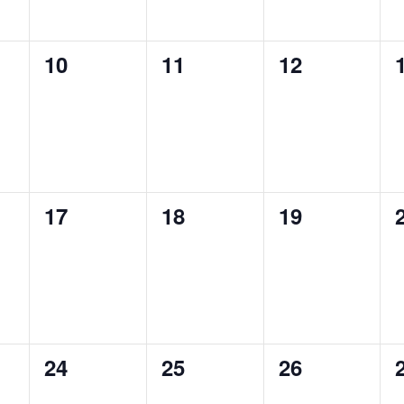
0
0
0
10
11
12
events,
events,
events,
0
0
0
17
18
19
events,
events,
events,
0
0
0
24
25
26
events,
events,
events,