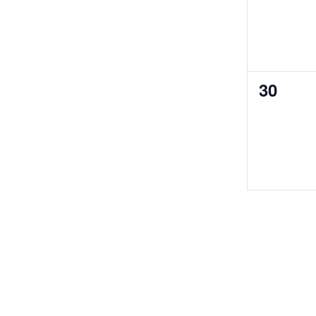
0
30
events,