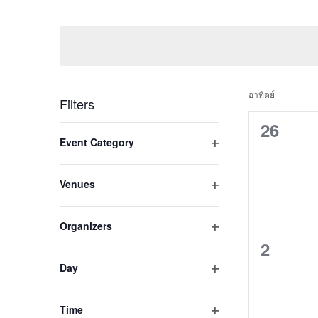
by
Select
Views
Keyword.
date.
Navigation
Cale
อาทิตย์
Filters
0
of
26
Changing
Event Category
any
events,
Open
Event
of
filter
the
Venues
form
Open
inputs
filter
Organizers
will
Open
0
2
cause
filter
the
Day
events,
list
Open
filter
of
Time
events