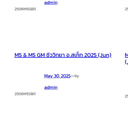
admin
2506M5GBI1
2
M5 & M5 GM ชีววิทยา อ.สเก็ท 2025 (Jun)
M
(
May 30, 2025
—
by
admin
2506M5SBI1
2