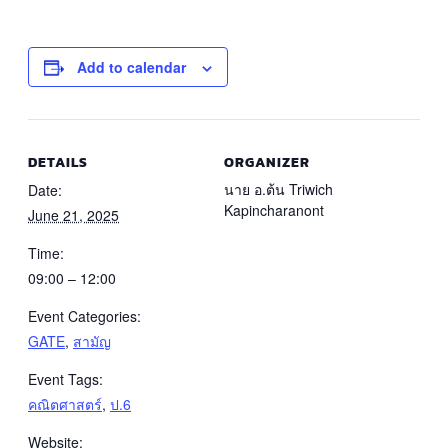
Add to calendar
DETAILS
ORGANIZER
นาย อ.ต้น Triwich
Date:
Kapincharanont
June 21, 2025
Time:
09:00 – 12:00
Event Categories:
GATE
,
สามัญ
Event Tags:
คณิตศาสตร์
,
ป.6
Website: