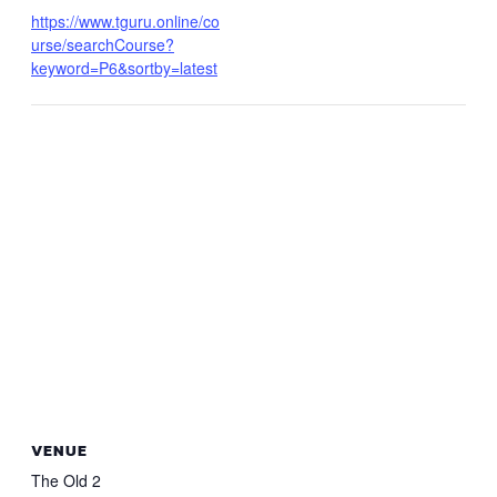
https://www.tguru.online/co
urse/searchCourse?
keyword=P6&sortby=latest
VENUE
The Old 2