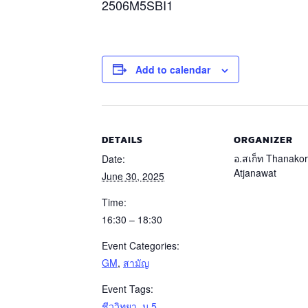
2506M5SBI1
Add to calendar
DETAILS
ORGANIZER
อ.สเก็ท Thanako
Date:
Atjanawat
June 30, 2025
Time:
16:30 – 18:30
Event Categories:
GM
,
สามัญ
Event Tags:
ชีววิทยา
,
ม.5