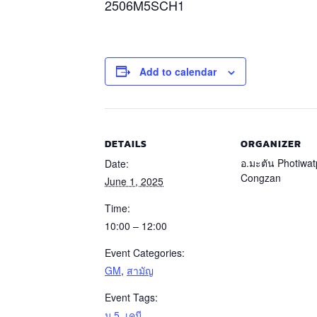
2506M5SCH1
Add to calendar
DETAILS
ORGANIZER
อ.มะตัน Photiwat
Date:
Congzan
June 1, 2025
Time:
10:00 – 12:00
Event Categories:
GM
,
สามัญ
Event Tags:
ม.5
,
เคมี