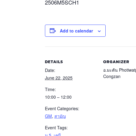
2506M5SCH1
Add to calendar
DETAILS
ORGANIZER
อ.มะตัน Photiwat
Date:
Congzan
June 22, 2025
Time:
10:00 – 12:00
Event Categories:
GM
,
สามัญ
Event Tags:
ม.5
,
เคมี