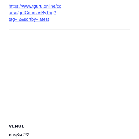
https://www.tguru.online/co
urse/getCoursesByTag?
tag=.2&sortby=latest
VENUE
พาหุรัด 2/2