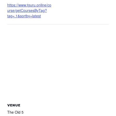
https://www.tguru.online/co
urse/getCoursesByTag?
tag=.1&sortby=latest
VENUE
The Old 5