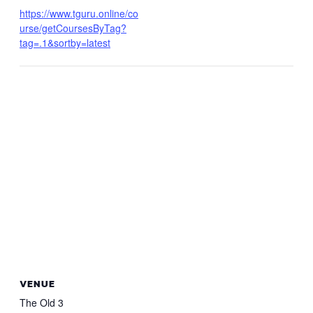
https://www.tguru.online/co
urse/getCoursesByTag?
tag=.1&sortby=latest
VENUE
The Old 3