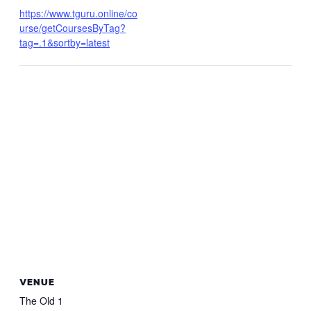
https://www.tguru.online/co
urse/getCoursesByTag?
tag=.1&sortby=latest
VENUE
The Old 1