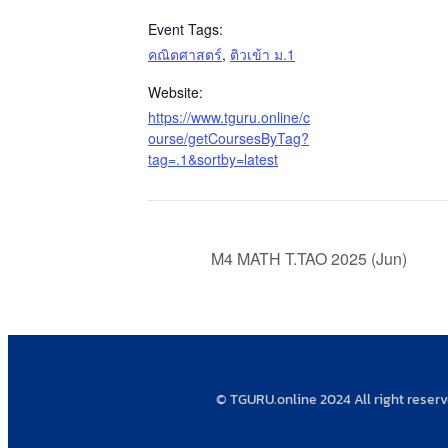
Event Tags:
คณิตศาสตร์
,
ติวเข้า ม.1
Website:
https://www.tguru.online/c
ourse/getCoursesByTag?
tag=.1&sortby=latest
M4 MATH T.TAO 2025 (Jun)
© TGURU.online 2024 All right reser